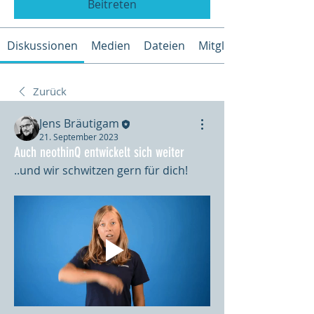
Beitreten
Diskussionen
Medien
Dateien
Mitglieder
Zurück
Jens Bräutigam
21. September 2023
Auch neothinQ entwickelt sich weiter
..und wir schwitzen gern für dich!