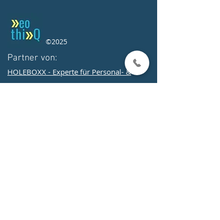
©2025
Partner von:
HOLEBOXX - Experte für Personal- &
Organisationsentwicklung
edloomio - Individuelle LMS-Lösung mit
Kompetenzentwicklung
Services
Elearning Content
Leaders Competence
Leaders Excellence (soon)